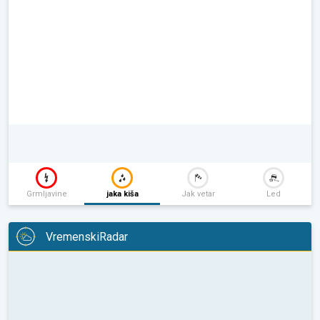
Grmljavine
jaka kiša
Jak vetar
Led
VremenskiRadar