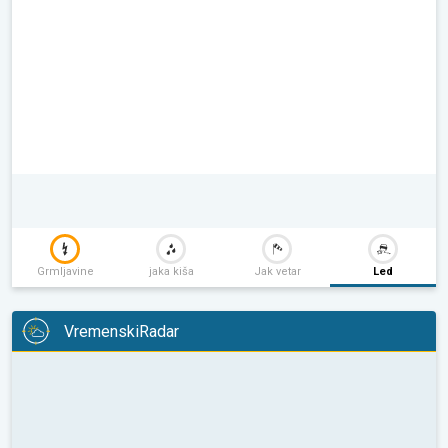
Grmljavine
jaka kiša
Jak vetar
Led
VremenskiRadar