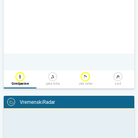
Grmljavine
jaka kiša
Jak vetar
Led
VremenskiRadar