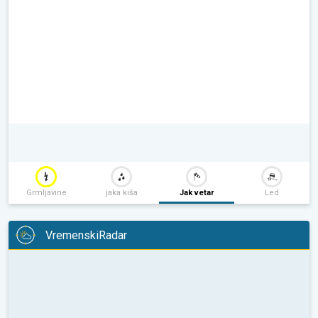
Grmljavine
jaka kiša
Jak vetar
Led
VremenskiRadar