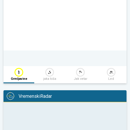
Grmljavine
jaka kiša
Jak vetar
Led
VremenskiRadar