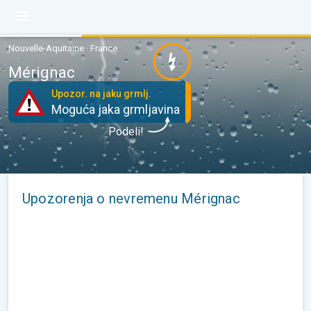
Nouvelle-Aquitaine · France
Mérignac
Upozor. na jaku grmlj.
Moguća jaka grmljavina
Podeli!
Upozorenja o nevremenu Mérignac