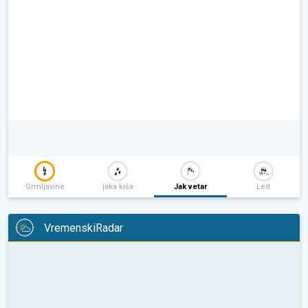
Grmljavine
jaka kiša
Jak vetar
Led
VremenskiRadar