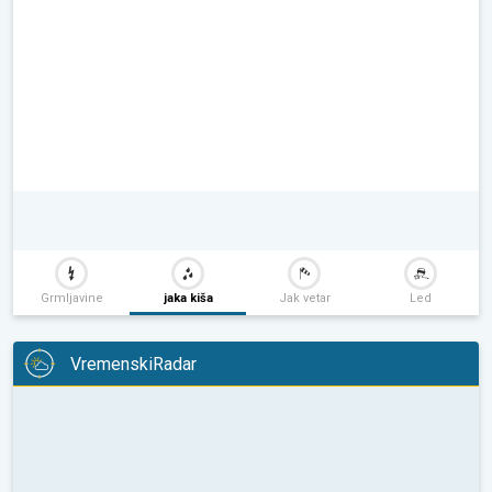
Grmljavine
jaka kiša
Jak vetar
Led
VremenskiRadar