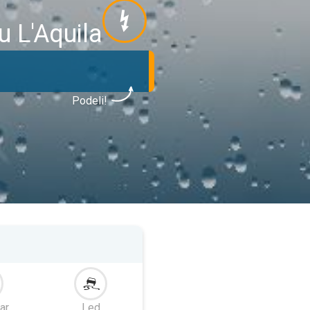
 L'Aquila
Podeli!
ar
Led