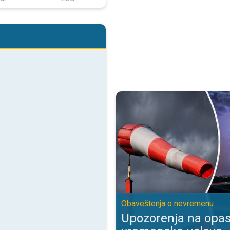
Upozorenja na opasne vremenske
Obaveštenja o nevremenu
Upozorenja na opa