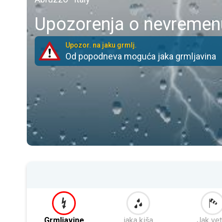
Upozorenja o nevremenu
Upozor. na jaku grmlj.
Od popodneva moguća jaka grmljavina
Grmljavine
jaka kiša
Jak vet