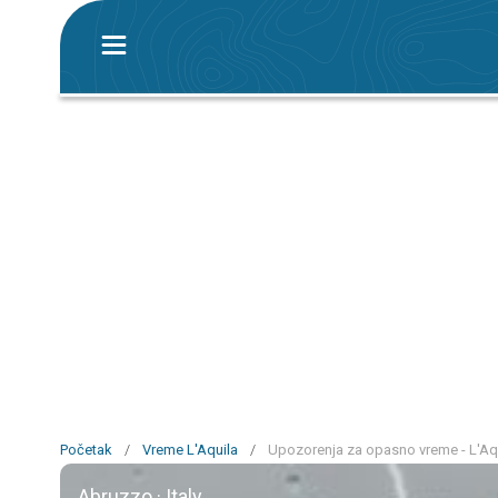
Početak
/
Vreme L'Aquila
/
Upozorenja za opasno vreme - L'Aq
Abruzzo · Italy