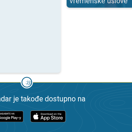
vremenske uslove
dar je takođe dostupno na