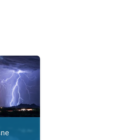
 uslove. Obaveštenja o nevremenu. . .
sne