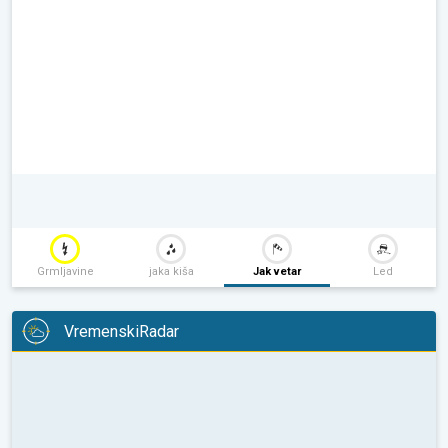
Grmljavine
jaka kiša
Jak vetar
Led
VremenskiRadar