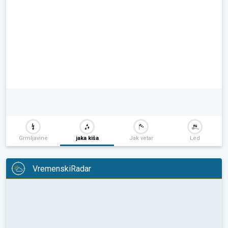
Grmljavine
jaka kiša
Jak vetar
Led
VremenskiRadar