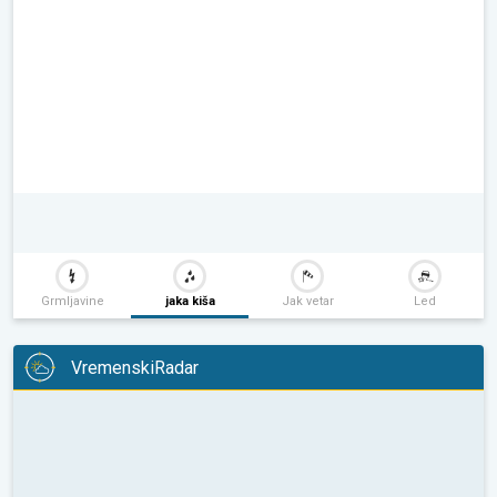
Grmljavine
jaka kiša
Jak vetar
Led
VremenskiRadar