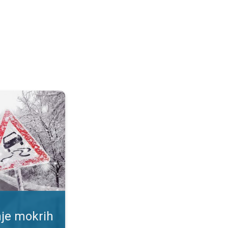
ršina. Rizik od proklizavanja. . .
nje mokrih