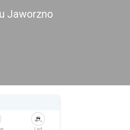
nu Jaworzno
ar
Led