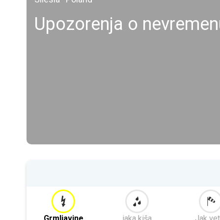
Upozorenja o nevreme
Grmljavine
jaka kiša
Jak vet