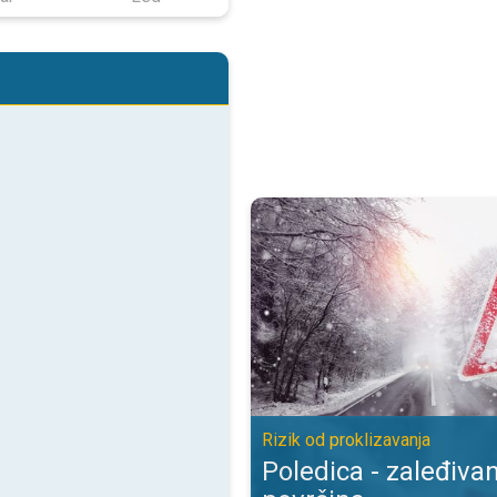
Poledica - zaleđivanje mokrih pov
Rizik od proklizavanja
Poledica - zaleđiva