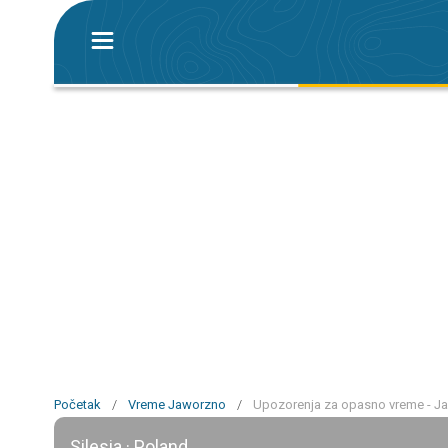
Početak
/
Vreme Jaworzno
/
Upozorenja za opasno vreme - J
Silesia · Poland