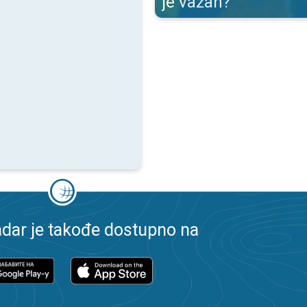
je važan?
dar je takođe dostupno na