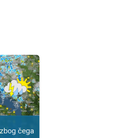
 važan?. Specijalna vrsta prognoze. . .
 zbog čega