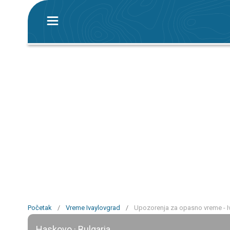
Početak
/
Vreme Ivaylovgrad
/
Upozorenja za opasno vreme - I
Haskovo · Bulgaria