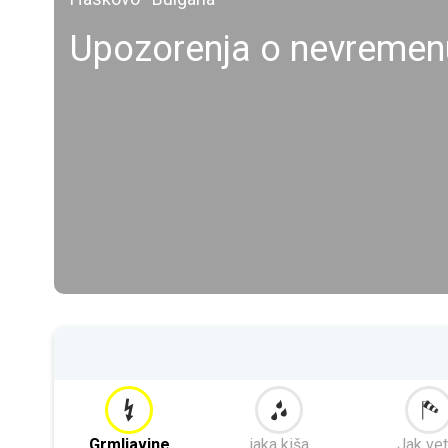
Upozorenja o nevremen
Grmljavine
jaka kiša
Jak vet