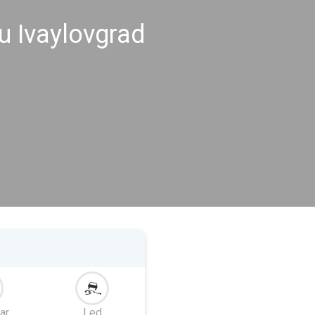
u Ivaylovgrad
ar
Led