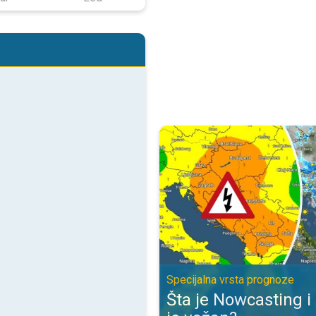
Šta je Nowcasting i zbog čega je
Specijalna vrsta prognoze
Šta je Nowcasting i