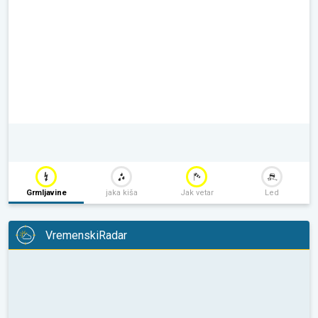
Grmljavine
jaka kiša
Jak vetar
Led
VremenskiRadar