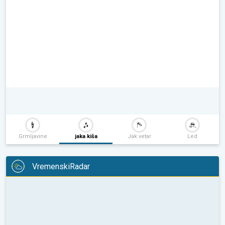
Grmljavine
jaka kiša
Jak vetar
Led
VremenskiRadar