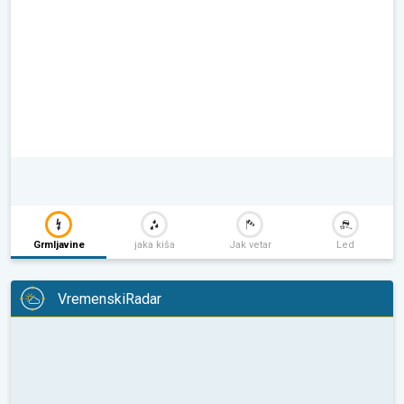
Grmljavine
jaka kiša
Jak vetar
Led
VremenskiRadar