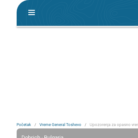
Početak
/
Vreme General Toshevo
/
Upozorenja za opasno vre
Dobrich · Bulgaria