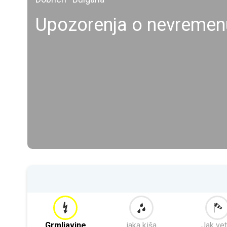
Upozorenja o nevremen
Grmljavine
jaka kiša
Jak vet