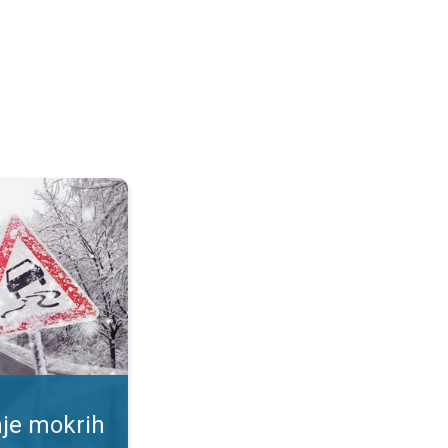
ršina. Rizik od proklizavanja. . .
nje mokrih