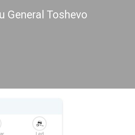
u General Toshevo
ar
Led