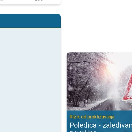
Poledica - zaleđivanje mokrih pov
Rizik od proklizavanja
Poledica - zaleđiva