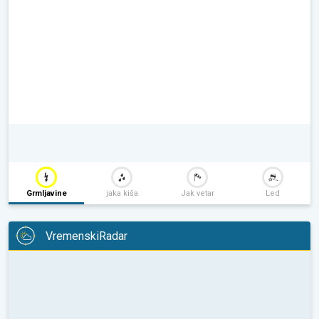
Grmljavine
jaka kiša
Jak vetar
Led
VremenskiRadar