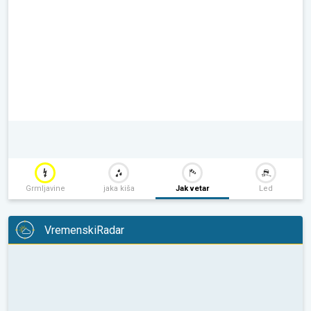
Grmljavine
jaka kiša
Jak vetar
Led
VremenskiRadar