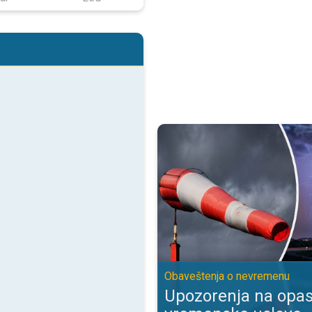
Upozorenja na opasne vremenske
Obaveštenja o nevremenu
Upozorenja na opa