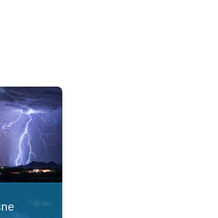
 uslove. Obaveštenja o nevremenu. . .
sne