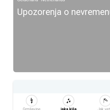
Upozorenja o nevremen
Grmljavine
jaka kiša
Jak vet