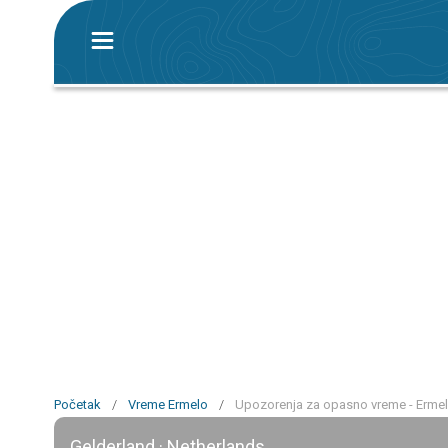
Početak
/
Vreme Ermelo
/
Upozorenja za opasno vreme - Erme
Gelderland · Netherlands