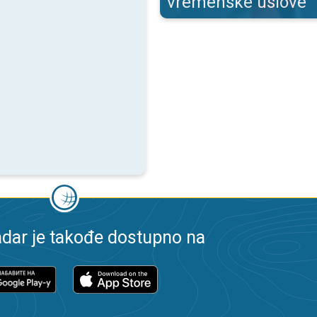
vremenske uslove
dar je takođe dostupno na