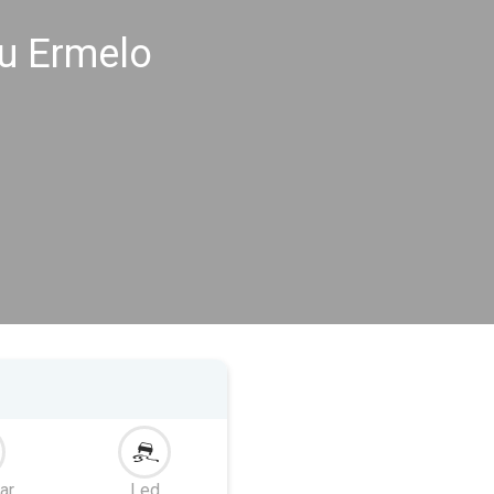
u Ermelo
ar
Led