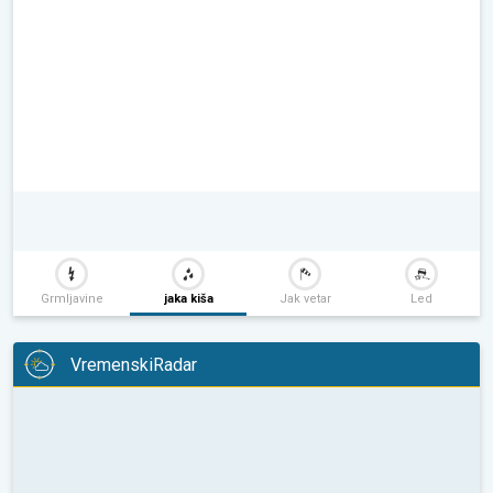
Grmljavine
jaka kiša
Jak vetar
Led
VremenskiRadar