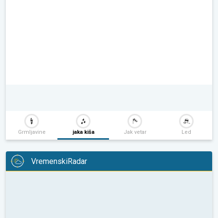
Grmljavine
jaka kiša
Jak vetar
Led
VremenskiRadar