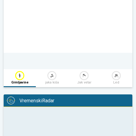
Grmljavine
jaka kiša
Jak vetar
Led
VremenskiRadar