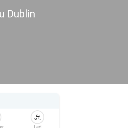
u Dublin
ar
Led