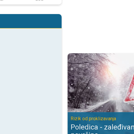
Poledica - zaleđivanje mokrih pov
Rizik od proklizavanja
Poledica - zaleđiva