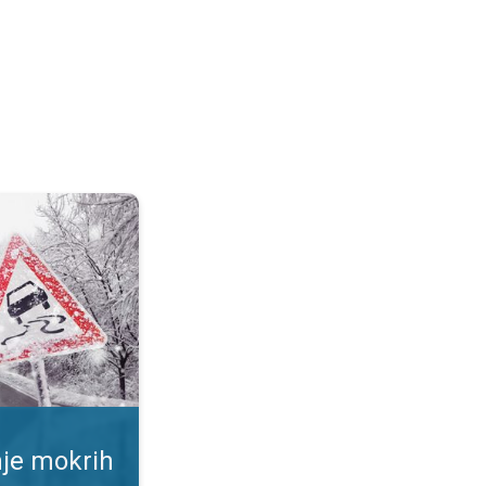
ršina. Rizik od proklizavanja. . .
nje mokrih