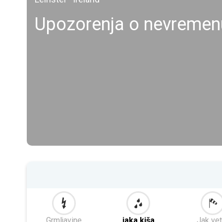
Upozorenja o nevremen
Grmljavine
jaka kiša
Jak vet