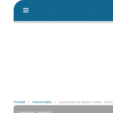
Početak
/
Vreme Dublin
/
Upozorenja za opasno vreme - Dubli
Leinster · Ireland