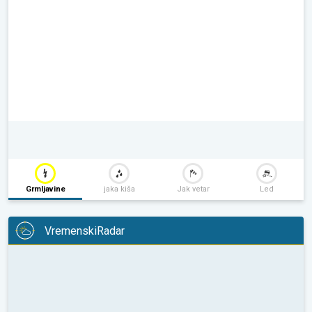
Grmljavine
jaka kiša
Jak vetar
Led
VremenskiRadar