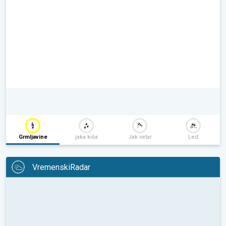
Grmljavine
jaka kiša
Jak vetar
Led
VremenskiRadar