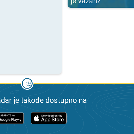
je važan?
dar je takođe dostupno na