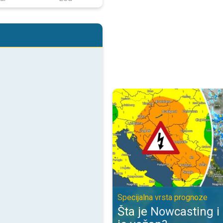
Šta je Nowcasting i zbog čega je
Specijalna vrsta prognoze
Šta je Nowcasting i