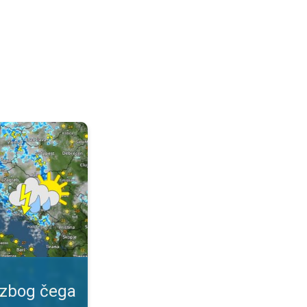
 važan?. Specijalna vrsta prognoze. . .
 zbog čega