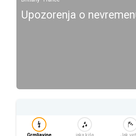
Upozorenja o nevremen
Grmljavine
jaka kiša
Jak vet