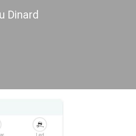
u Dinard
ar
Led