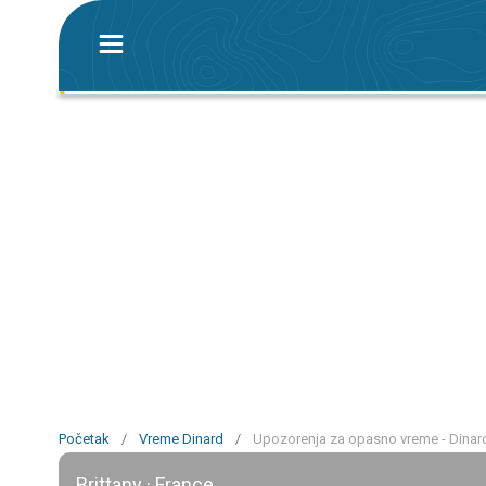
Početak
/
Vreme Dinard
/
Upozorenja za opasno vreme - Dinar
Brittany · France