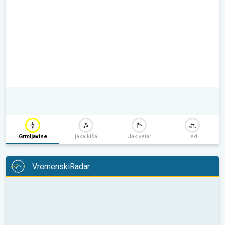
Grmljavine
jaka kiša
Jak vetar
Led
VremenskiRadar