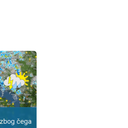
 važan?. Specijalna vrsta prognoze. . .
 zbog čega