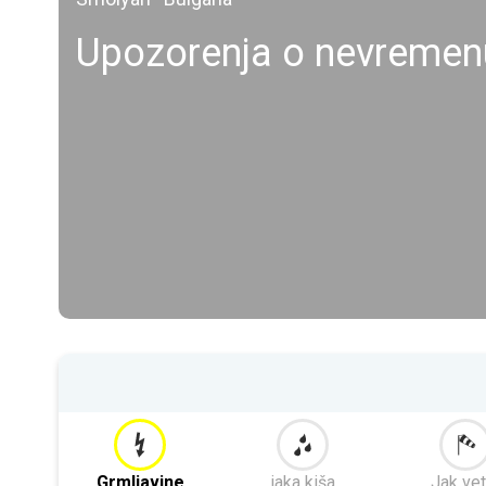
Upozorenja o nevremen
Grmljavine
jaka kiša
Jak vet