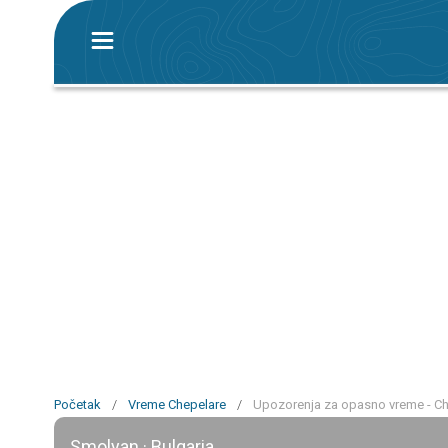
Početak
/
Vreme Chepelare
/
Upozorenja za opasno vreme - Ch
Smolyan · Bulgaria