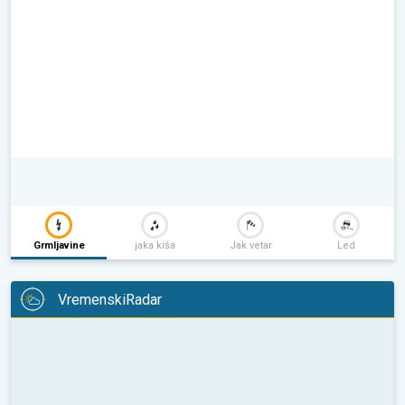
Grmljavine
jaka kiša
Jak vetar
Led
VremenskiRadar