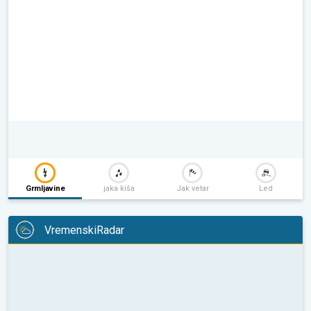
Grmljavine
jaka kiša
Jak vetar
Led
VremenskiRadar