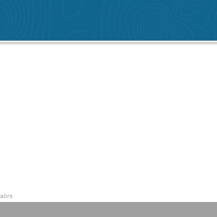
daörs