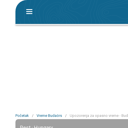
Početak
/
Vreme Budaörs
/
Upozorenja za opasno vreme - Bu
Pest · Hungary