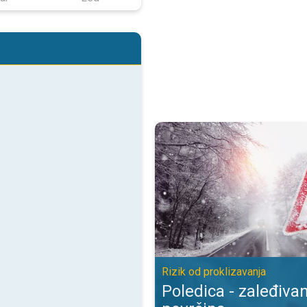
Poledica - zaleđivanje mokrih pov
Rizik od proklizavanja
Poledica - zaleđiva