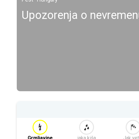
Upozorenja o nevremen
Grmljavine
jaka kiša
Jak vet