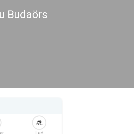
u Budaörs
ar
Led