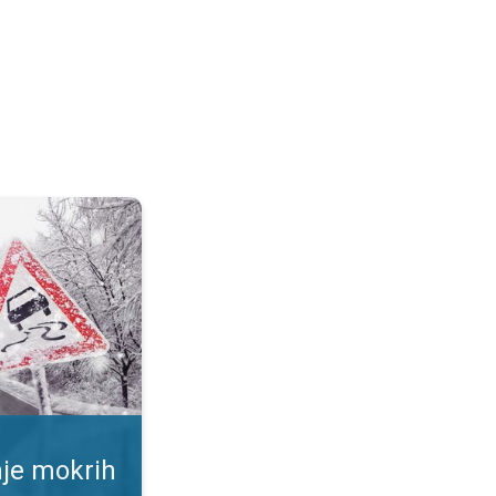
ršina. Rizik od proklizavanja. . .
nje mokrih