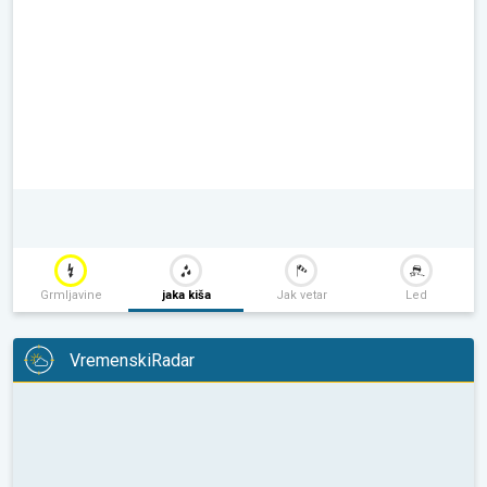
Grmljavine
jaka kiša
Jak vetar
Led
VremenskiRadar