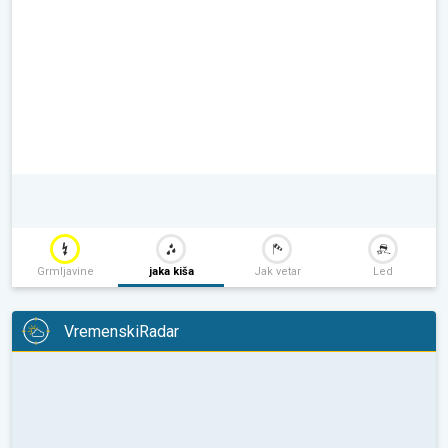
Grmljavine
jaka kiša
Jak vetar
Led
VremenskiRadar