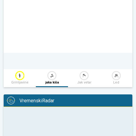
Grmljavine
jaka kiša
Jak vetar
Led
VremenskiRadar