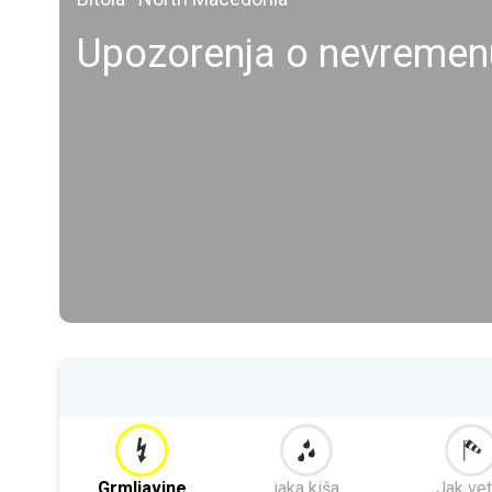
Upozorenja o nevremenu
Grmljavine
jaka kiša
Jak vet