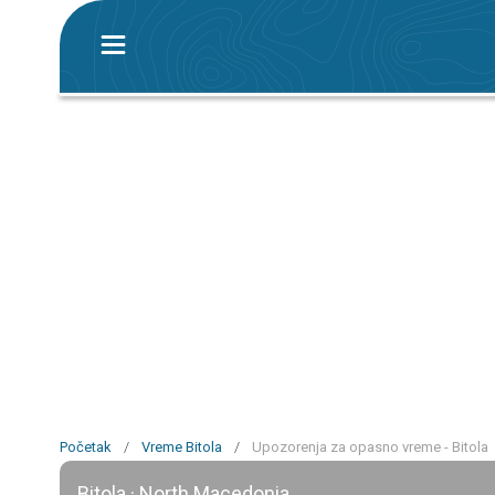
Početak
/
Vreme Bitola
/
Upozorenja za opasno vreme - Bitola
Bitola · North Macedonia