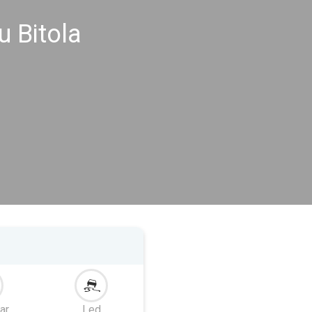
 Bitola
ar
Led