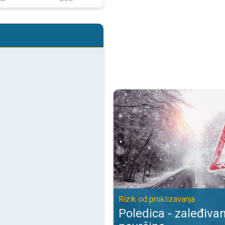
Poledica - zaleđivanje mokrih pov
Rizik od proklizavanja
Poledica - zaleđiva