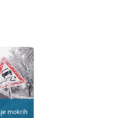
ršina. Rizik od proklizavanja. . .
nje mokrih