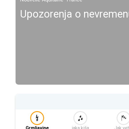
Upozorenja o nevremen
Grmljavine
jaka kiša
Jak vet