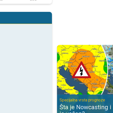
Šta je Nowcasting i zbog čega je
Specijalna vrsta prognoze
Šta je Nowcasting i