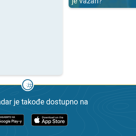
je važan?
dar je takođe dostupno na