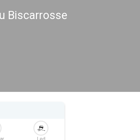
u Biscarrosse
ar
Led