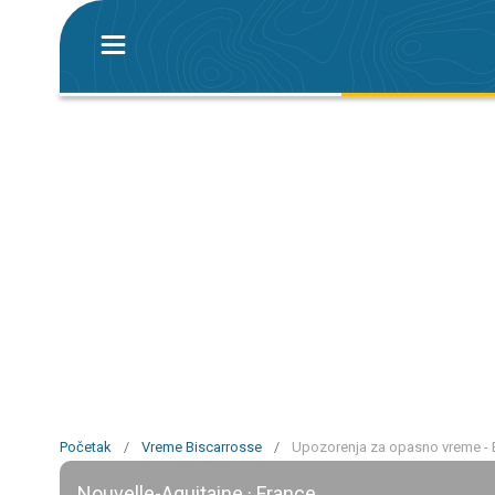
Početak
/
Vreme Biscarrosse
/
Upozorenja za opasno vreme - 
Nouvelle-Aquitaine · France