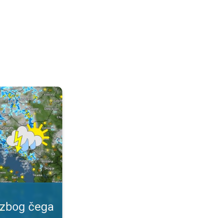
 važan?. Specijalna vrsta prognoze. . .
 zbog čega