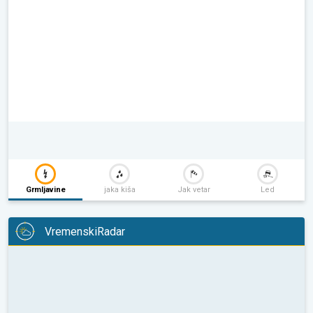
Grmljavine
jaka kiša
Jak vetar
Led
VremenskiRadar