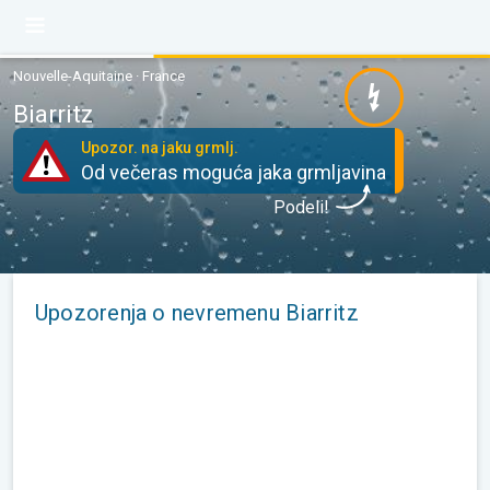
Nouvelle-Aquitaine · France
Biarritz
Upozor. na jaku grmlj.
Od večeras moguća jaka grmljavina
Podeli!
Upozorenja o nevremenu Biarritz