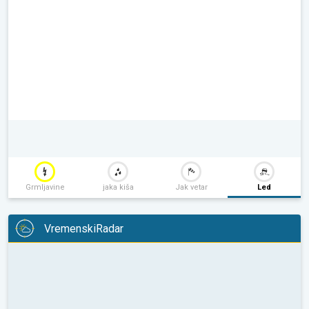
Grmljavine
jaka kiša
Jak vetar
Led
VremenskiRadar