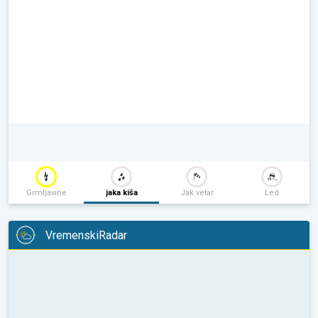
Grmljavine
jaka kiša
Jak vetar
Led
VremenskiRadar