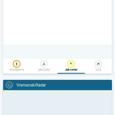
Grmljavine
jaka kiša
Jak vetar
Led
VremenskiRadar