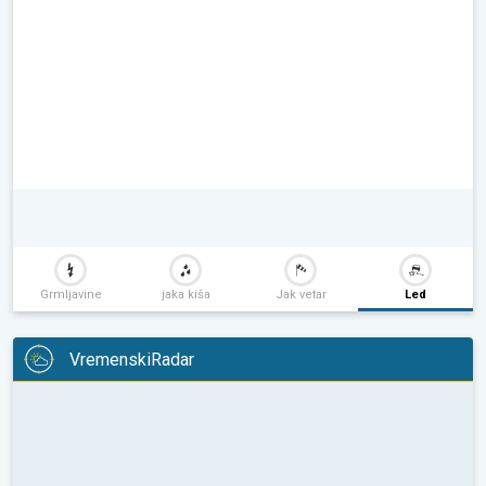
Grmljavine
jaka kiša
Jak vetar
Led
VremenskiRadar