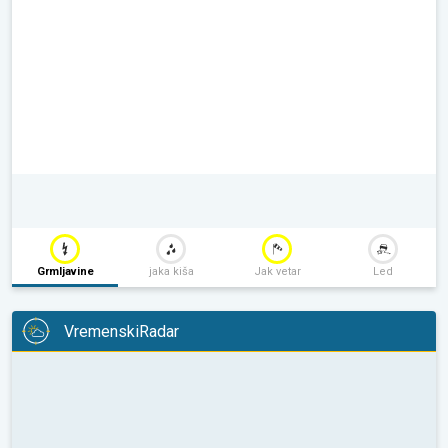
Grmljavine
jaka kiša
Jak vetar
Led
VremenskiRadar