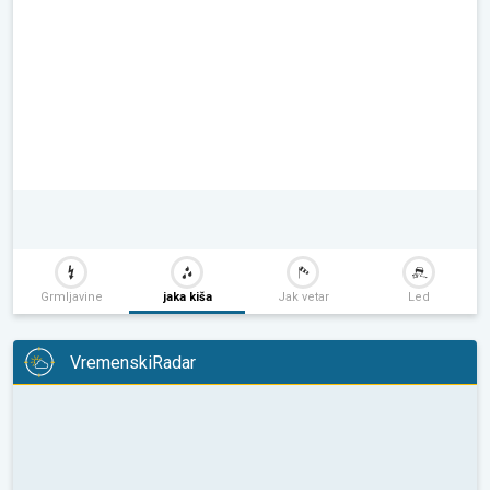
Grmljavine
jaka kiša
Jak vetar
Led
VremenskiRadar