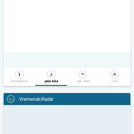
Grmljavine
jaka kiša
Jak vetar
Led
VremenskiRadar