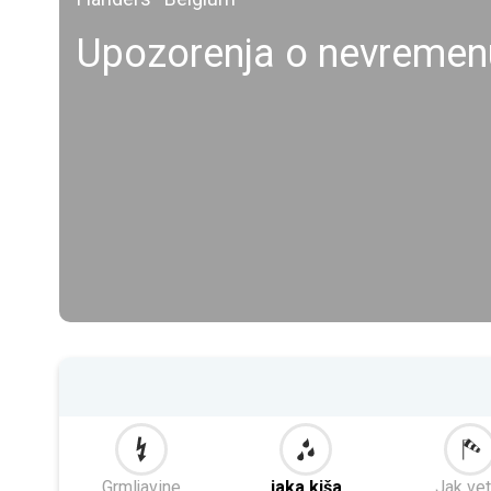
Upozorenja o nevremen
Grmljavine
jaka kiša
Jak vet