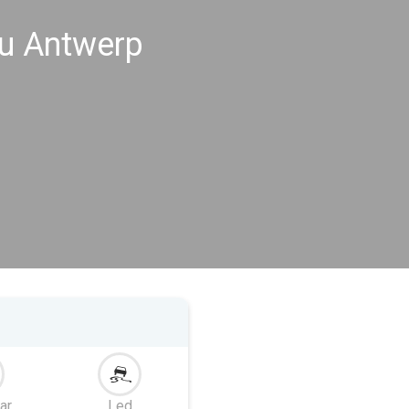
u Antwerp
ar
Led