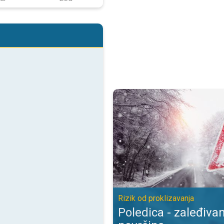
Poledica - zaleđivanje mokrih pov
Rizik od proklizavanja
Poledica - zaleđiva