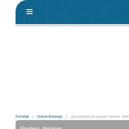
Početak
/
Vreme Antwerp
/
Upozorenja za opasno vreme - An
Flanders · Belgium