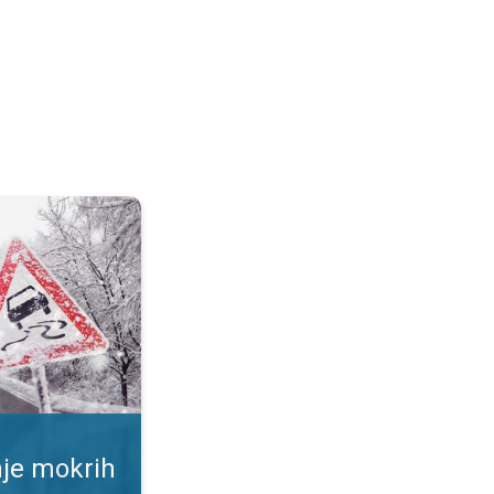
ršina. Rizik od proklizavanja. . .
nje mokrih