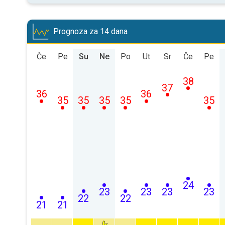
Prognoza za 14 dana
Če
Pe
Su
Ne
Po
Ut
Sr
Če
Pe
38
37
36
36
35
35
35
35
35
24
23
23
23
23
22
22
21
21