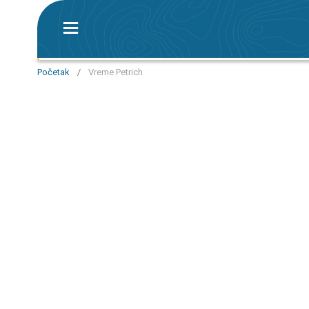
Početak
/
Vreme Petrich