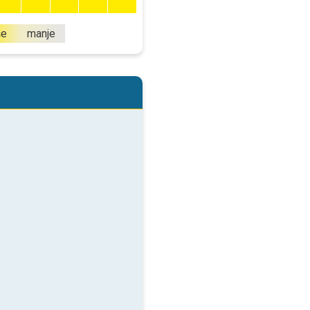
še
manje