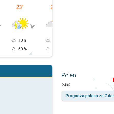
23
°
22
°
23
°
10 h
9 h
12 h
60 %
10 %
10 %
Polen
puno
Prognoza polena za 7 da