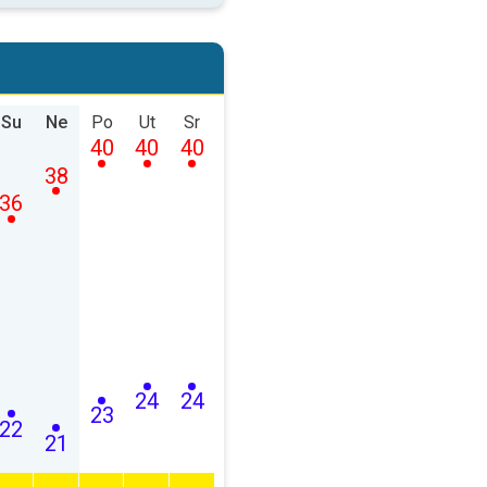
Su
Ne
Po
Ut
Sr
40
40
40
38
36
24
24
23
22
21