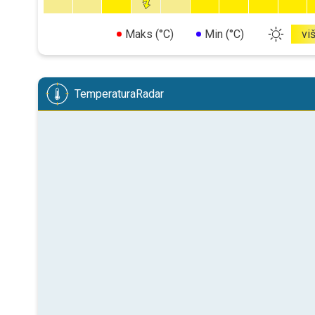
Maks (°C)
Min (°C)
vi
TemperaturaRadar