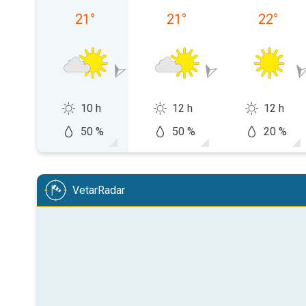
21
°
21
°
22
°
10 h
12 h
12 h
50 %
50 %
20 %
VetarRadar