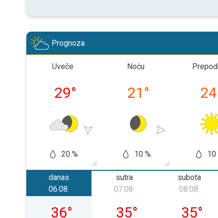
Prognoza
Uveče
Noću
Prepod
29
°
21
°
24
20 %
10 %
10
danas
sutra
subota
06.08.
07.08.
08.08.
četvrtak, 06. 08.
petak, 07. 08.
subota, 
36
°
35
°
35
°