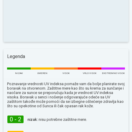
Legenda
NIZAK
UMEREN
VISOK
VRLO VISOK
EKSTREMNO VISOK
Poznavanje vrednosti UV indeksa pomaže vam da bolje planirate svoj
boravak na otvorenom. Zaštitne mere kao što su krema za sunčanje i
naočare za sunce se preporučuju kada je vrednost UV indeksa
visoka. Boravak u senci i nošenje odgovarajuće odeće sa UV
zaštitom takođe može pomoći da se izbegne oštećenje zdravlja kao
što su opekotine od Sunca ili čak opasan rak kože.
0 - 2
nizak:
nisu potrebne zaštitne mere.