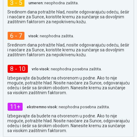
3 - 5
umeren:
neophodna zaštita.
Sredinom dana potražite hlad, nosite odgovarajuću odeću, šešir
i naočare za Sunce, koristite kremu za sunčanje sa dovoljnim
zaštitnim faktorom za nepokrivenu kožu.
6 - 7
visok:
neophodna zaštita.
Sredinom dana potražite hlad, nosite odgovarajuću odeću, šešir
i naočare za Sunce, koristite kremu za sunčanje sa dovoljnim
zaštitnim faktorom za nepokrivenu kožu.
8 - 10
vrlo visok:
neophodna posebna zaštita.
Izbegavajte da budete na otvorenom u podne. Ako to nije
moguće, potražite hlad. Nosite naočare za Sunce, odgovarajuću
odeću i šešir sa širokim obodom. Nanesite kremu za sunčanje
sa visokim zaštitnim faktorom.
11+
ekstremno visok:
neophodna posebna zaštita.
Izbegavajte da budete na otvorenom u podne. Ako to nije
moguće, potražite hlad. Nosite naočare za Sunce, odgovarajuću
odeću i šešir sa širokim obodom. Nanesite kremu za sunčanje
sa visokim zaštitnim faktorom.