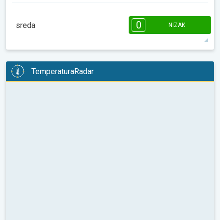
08:00
10:00
12:00
14:00
16:00
18:00
0
sreda
NIZAK
2°
0 h
08:31
18:59
maks
08:00
10:00
12:00
14:00
16:00
18:00
TemperaturaRadar
2°
0 h
08:30
19:00
maks