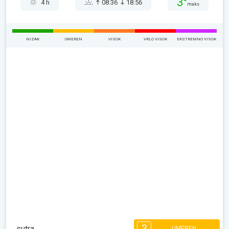
3°
4 h
08:36
18:56
maks
NIZAK
UMEREN
VISOK
VRLO VISOK
EKSTREMNO VISOK
3
sutra
UMEREN