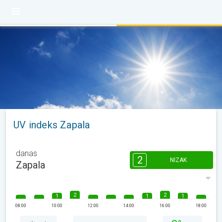
UV indeks Zapala
danas
2
NIZAK
Zapala
2
2
1
1
1
08:00
10:00
12:00
14:00
16:00
18:00