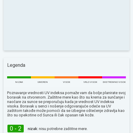
Legenda
NIZAK
UMEREN
VISOK
VRLO VISOK
EKSTREMNO VISOK
Poznavanje vrednosti UV indeksa pomaže vam da bolje planirate svoj
boravak na otvorenom. Zaštitne mere kao što su krema za sunčanje i
naočare za sunce se preporučuju kada je vrednost UV indeksa
visoka. Boravak u senci i nošenje odgovarajuće odeće sa UV
zaštitom takođe može pomoći da se izbegne oštećenje zdravlja kao
što su opekotine od Sunca ili čak opasan rak kože.
0 - 2
nizak:
nisu potrebne zaštitne mere.