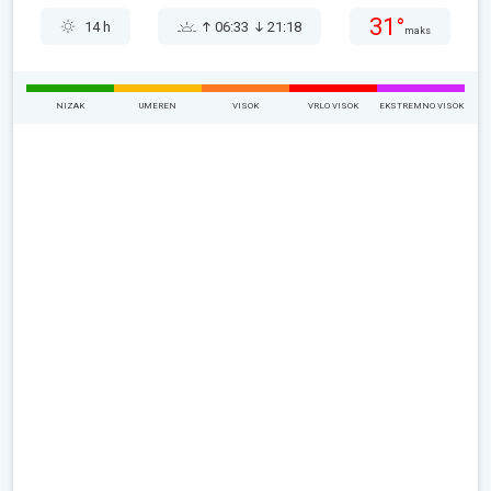
31°
14 h
06:33
21:18
maks
NIZAK
UMEREN
VISOK
VRLO VISOK
EKSTREMNO VISOK