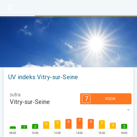
UV indeks Vitry-sur-Seine
sutra
7
VISOK
Vitry-sur-Seine
7
6
6
5
5
4
3
2
2
1
08:00
10:00
12:00
14:00
16:00
18:00