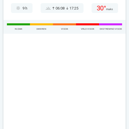
30°
9 h
06:08
17:25
maks
NIZAK
UMEREN
VISOK
VRLO VISOK
EKSTREMNO VISOK