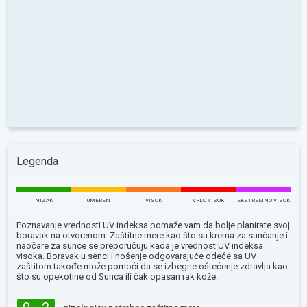
Legenda
NIZAK
UMEREN
VISOK
VRLO VISOK
EKSTREMNO VISOK
Poznavanje vrednosti UV indeksa pomaže vam da bolje planirate svoj
boravak na otvorenom. Zaštitne mere kao što su krema za sunčanje i
naočare za sunce se preporučuju kada je vrednost UV indeksa
visoka. Boravak u senci i nošenje odgovarajuće odeće sa UV
zaštitom takođe može pomoći da se izbegne oštećenje zdravlja kao
što su opekotine od Sunca ili čak opasan rak kože.