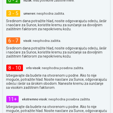
0 - 2
nizak:
nisu potrebne zaštitne mere.
3 - 5
umeren:
neophodna zaštita.
Sredinom dana potražite hlad, nosite odgovarajuću odeću, šešir
i naočare za Sunce, koristite kremu za sunčanje sa dovoljnim
zaštitnim faktorom za nepokrivenu kožu.
6 - 7
visok:
neophodna zaštita.
Sredinom dana potražite hlad, nosite odgovarajuću odeću, šešir
i naočare za Sunce, koristite kremu za sunčanje sa dovoljnim
zaštitnim faktorom za nepokrivenu kožu.
8 - 10
vrlo visok:
neophodna posebna zaštita.
Izbegavajte da budete na otvorenom u podne. Ako to nije
moguće, potražite hlad. Nosite naočare za Sunce, odgovarajuću
odeću i šešir sa širokim obodom. Nanesite kremu za sunčanje
sa visokim zaštitnim faktorom.
11+
ekstremno visok:
neophodna posebna zaštita.
Izbegavajte da budete na otvorenom u podne. Ako to nije
moguće, potražite hlad. Nosite naočare za Sunce, odgovarajuću