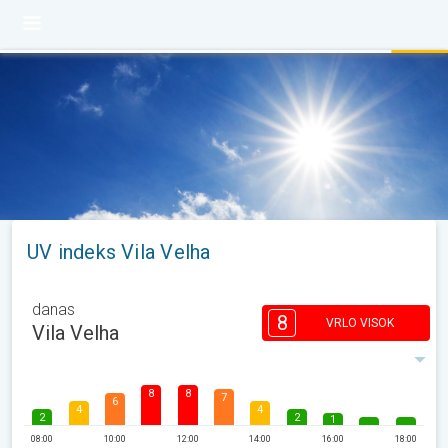
UV indeks Vila Velha
danas
8
VRLO VISOK
Vila Velha
8
8
7
6
4
4
2
2
1
08:00
10:00
12:00
14:00
16:00
18:00